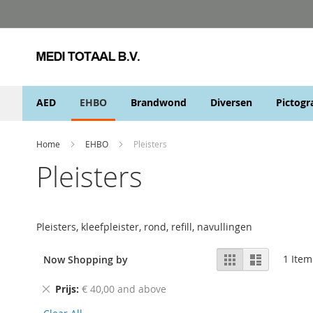
Skip
to
Content
AED
EHBO
Brandwond
Diversen
Pictog
Home
EHBO
Pleisters
Pleisters
Pleisters, kleefpleister, rond, refill, navullingen
View
Grid
List
1
Item
Now Shopping by
as
Remove
Prijs
€ 40,00 and above
This