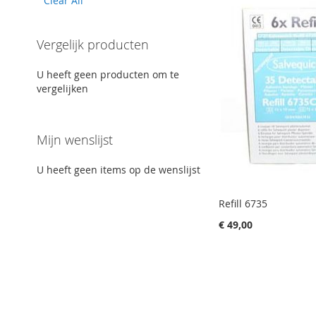
Clear All
Item
Vergelijk producten
U heeft geen producten om te
vergelijken
Mijn wenslijst
U heeft geen items op de wenslijst
Refill 6735
€ 49,00
IN
In winkelwagen
WENSLIJST
IN
VERGELIJKING