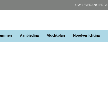
UW LEVERANCIER V
rammen
Aanbieding
Vluchtplan
Noodverlichting