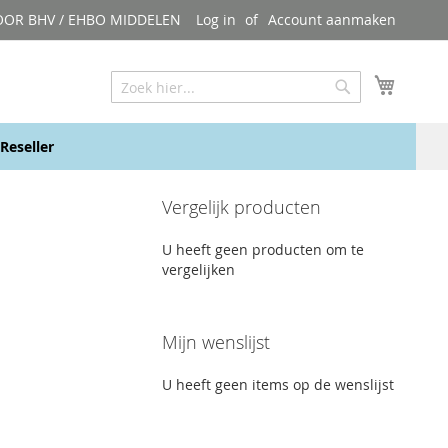
OOR BHV / EHBO MIDDELEN
Log in
Account aanmaken
My Cart
Zoeken
Zoeken
Reseller
Vergelijk producten
U heeft geen producten om te
vergelijken
Mijn wenslijst
U heeft geen items op de wenslijst