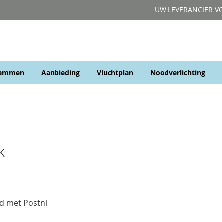
UW LEVERANCIER V
rammen
Aanbieding
Vluchtplan
Noodverlichting
ak
d met Postnl