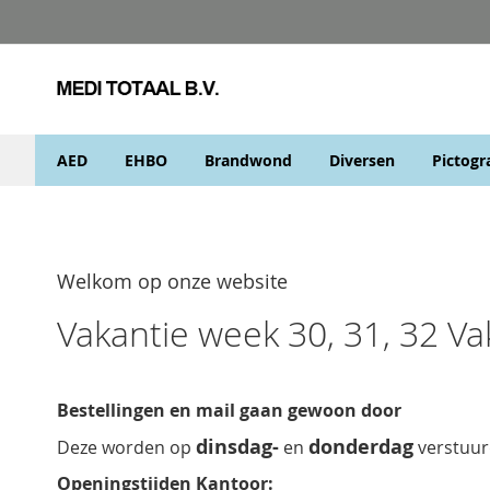
Skip
to
Content
AED
EHBO
Brandwond
Diversen
Pictog
Welkom op onze website
Vakantie week 30, 31, 32 V
Bestellingen en mail gaan gewoon door
dinsdag-
donderdag
Deze worden op
en
verstuur
Openingstijden Kantoor: