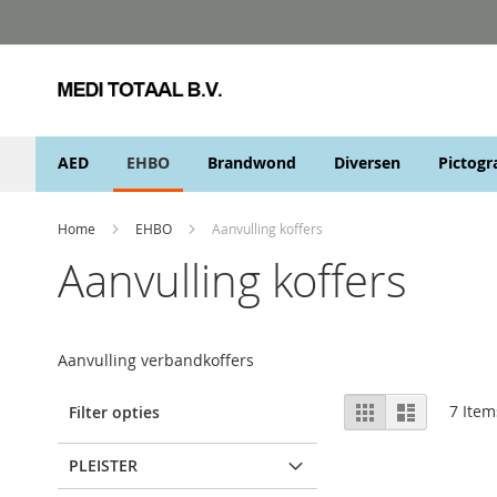
Skip
to
Content
AED
EHBO
Brandwond
Diversen
Pictog
Home
EHBO
Aanvulling koffers
Aanvulling koffers
Aanvulling verbandkoffers
View
Grid
List
7
Item
Filter opties
as
PLEISTER