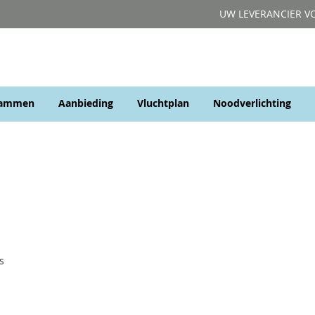
UW LEVERANCIER V
rammen
Aanbieding
Vluchtplan
Noodverlichting
s