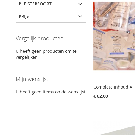
PLEISTERSOORT
PRIJS
Vergelijk producten
U heeft geen producten om te
vergelijken
Mijn wenslijst
Complete inhoud A
U heeft geen items op de wenslijst
€ 82,00
IN
IN
In winkelwagen
In winkelwagen
WENSLIJST
IN
WENSLIJST
IN
IN
IN
In winkelwagen
In winkelwagen
VERGELIJKING
VERGELIJKING
WENSLIJST
IN
WENSLIJST
IN
VERGELIJKING
VERGELIJKING