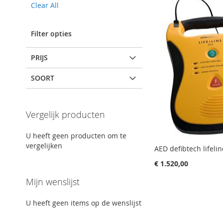
Clear All
Item
Filter opties
PRIJS
SOORT
Vergelijk producten
U heeft geen producten om te
vergelijken
AED defibtech lifelin
€ 1.520,00
Mijn wenslijst
IN
IN
IN
IN
In winkelwagen
In winkelwagen
In winkelwagen
In winkelwagen
WENSLIJST
IN
WENSLIJST
IN
WENSLIJST
IN
WENSLIJST
IN
U heeft geen items op de wenslijst
VERGELIJKING
VERGELIJKING
VERGELIJKING
VERGELIJKING