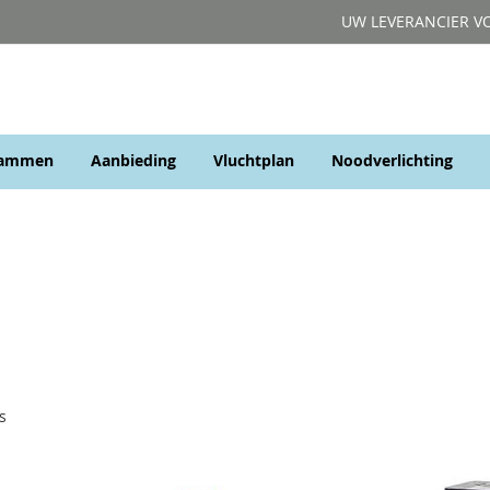
UW LEVERANCIER V
rammen
Aanbieding
Vluchtplan
Noodverlichting
s