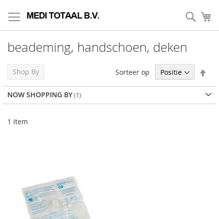
Skip
to
Zoek
My
Content
beademing, handschoen, deken
Set
Shop By
Sorteer op
Des
Dir
NOW SHOPPING BY
1
Item