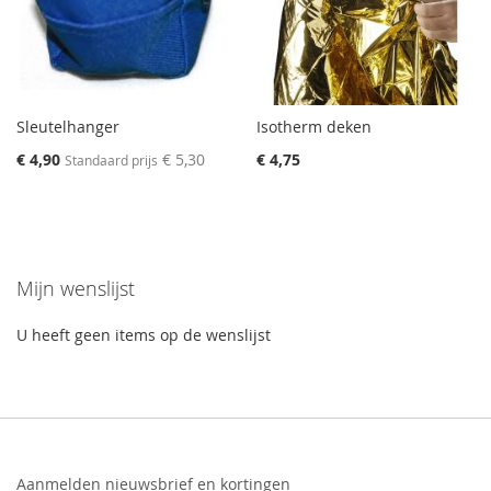
Sleutelhanger
Isotherm deken
Special
€ 4,90
€ 5,30
€ 4,75
Standaard prijs
Price
Mijn wenslijst
U heeft geen items op de wenslijst
Aanmelden nieuwsbrief en kortingen