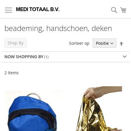
Skip
to
Zoek
My
Content
beademing, handschoen, deken
Set
Shop By
Sorteer op
Des
Dir
NOW SHOPPING BY
2
Items