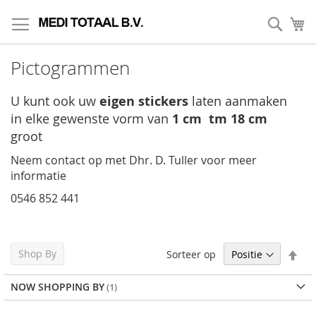
Skip
to
Zoek
My
Content
Pictogrammen
U kunt ook uw
eigen stickers
laten aanmaken
in elke gewenste vorm
van
1 cm tm 18 cm
groot
Neem contact op met Dhr. D. Tuller voor meer
informatie
0546 852 441
Set
Shop By
Sorteer op
Des
Dir
NOW SHOPPING BY