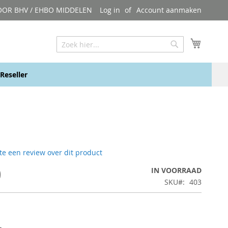
OOR BHV / EHBO MIDDELEN
Log in
Account aanmaken
My Cart
Zoeken
Zoeken
Reseller
ste een review over dit product
0
IN VOORRAAD
SKU
403