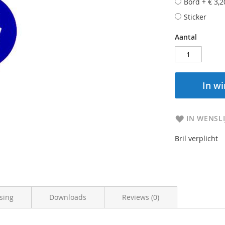
Bord
+
€ 3,2
Sticker
Aantal
In w
IN WENSLI
Bril verplicht
sing
Downloads
Reviews (0)