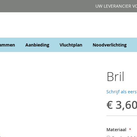
UW LEVERANCIER V
rammen
Aanbieding
Vluchtplan
Noodverlichting
Bril
Schrijf als eer
€ 3,6
Materiaal