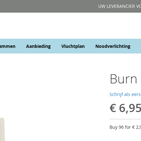
UW LEVERANCIER V
rammen
Aanbieding
Vluchtplan
Noodverlichting
Burn 
Schrijf als eer
€ 6,9
Buy 96 for
€ 2,