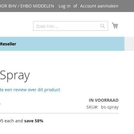
OOR BHV / EHBO MIDDELEN
Log in
Account aanmaken
My Cart
Zoeken
Zoeken
Reseller
Spray
ste een review over dit product
5
IN VOORRAAD
SKU
bs-spray
95
each and
save
58
%