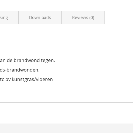
sing
Downloads
Reviews (0)
g van de brandwond tegen.
aads-brandwonden.
etc bv kunstgras/vloeren