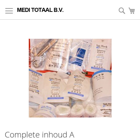
Skip
to
Zoek
My
Content
Complete inhoud A