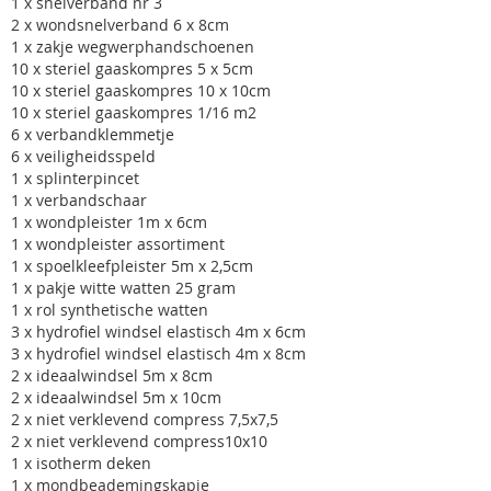
1 x snelverband nr 3
2 x wondsnelverband 6 x 8cm
1 x zakje wegwerphandschoenen
10 x steriel gaaskompres 5 x 5cm
10 x steriel gaaskompres 10 x 10cm
10 x steriel gaaskompres 1/16 m2
6 x verbandklemmetje
6 x veiligheidsspeld
1 x splinterpincet
1 x verbandschaar
1 x wondpleister 1m x 6cm
1 x wondpleister assortiment
1 x spoelkleefpleister 5m x 2,5cm
1 x pakje witte watten 25 gram
1 x rol synthetische watten
3 x hydrofiel windsel elastisch 4m x 6cm
3 x hydrofiel windsel elastisch 4m x 8cm
2 x ideaalwindsel 5m x 8cm
2 x ideaalwindsel 5m x 10cm
2 x niet verklevend compress 7,5x7,5
2 x niet verklevend compress10x10
1 x isotherm deken
1 x mondbeademingskapje