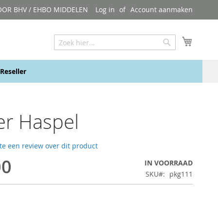
OOR BHV / EHBO MIDDELEN
Log in
Account aanmaken
My Cart
Zoeken
Zoeken
Reseller
er Haspel
ste een review over dit product
00
IN VOORRAAD
SKU
pkg111