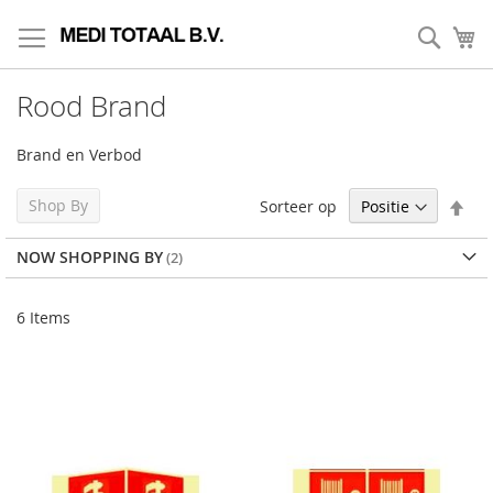
Skip
to
Zoek
My
Content
Rood Brand
Brand en Verbod
Set
Shop By
Sorteer op
Des
Dir
NOW SHOPPING BY
6
Items