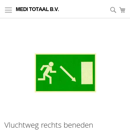
Skip
to
Zoek
My
Content
Vluchtweg rechts beneden