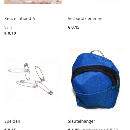
Keuze inhoud A
Verbandklemmen
€ 0,15
Vanaf
€ 0,10
Spelden
Sleutelhanger
Special
€ 0,15
€ 4,90
€ 5,30
Standaard prijs