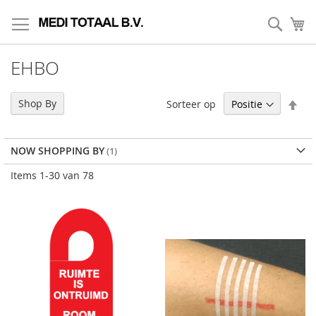
Skip
to
Zoek
My
Content
EHBO
Set
Shop By
Sorteer op
Des
Dir
NOW SHOPPING BY
Items
1
-
30
van
78