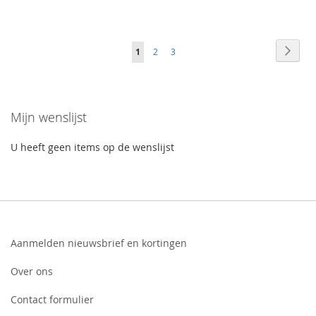
Page
Page
Volge
You're
Page
Page
1
2
3
currently
reading
Mijn wenslijst
page
U heeft geen items op de wenslijst
Aanmelden nieuwsbrief en kortingen
Over ons
Contact formulier